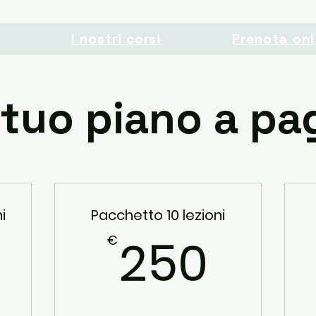
o
I nostri corsi
Prenota onl
l tuo piano a 
i
Pacchetto 10 lezioni
250
250
€
225€