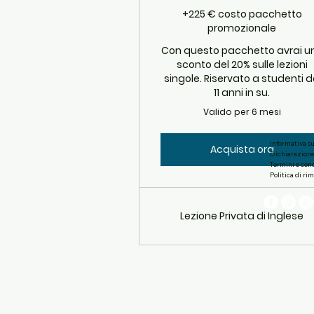
+225 € costo pacchetto
promozionale
Con questo pacchetto avrai u
sconto del 20% sulle lezioni
singole. Riservato a studenti 
11 anni in su.
Valido per 6 mesi
Informativa su
Acquista ora
Dichiarazione 
Termini e con
Politica di ri
Lezione Privata di Inglese