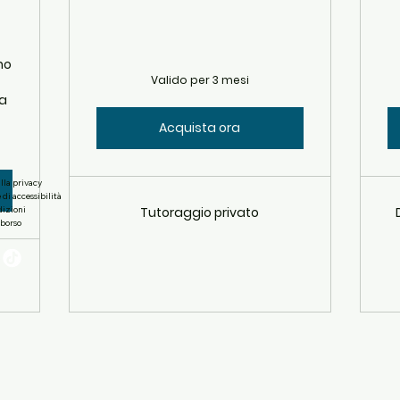
no
Valido per 3 mesi
da
Acquista ora
lla privacy
di accessibilità
dizioni
Tutoraggio privato
mborso