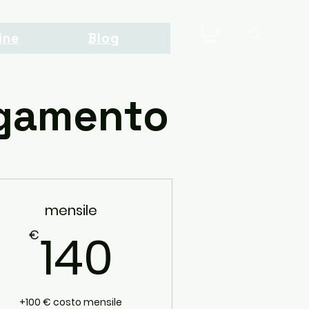
ine
Blog
pagamento
mensile
€
140€
140
€
+100 € costo mensile