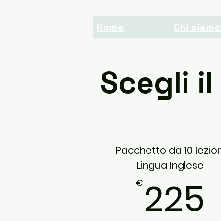
Home
Chi siam
Scegli i
Pacchetto da 10 lezion
Lingua Inglese
225
€