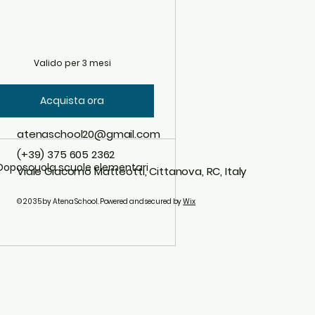
Valido per 3 mesi
Acquista ora
atenaschool20@gmail.com
(+39) 375 605 2362
Doposcuola scuole elementari
Viale Giacomo Matteotti, Cittanova, RC, Italy
© 2035 by Atena School. Powered and secured by
Wix