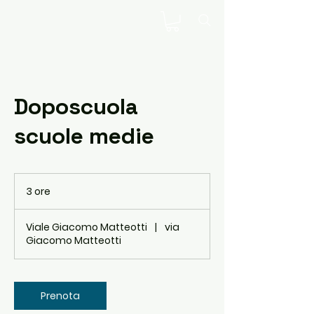
Doposcuola
scuole medie
3 ore
3
o
r
Viale Giacomo Matteotti
|
via
e
Giacomo Matteotti
Prenota