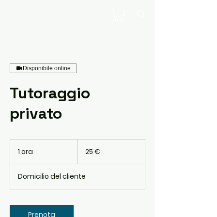
Disponibile online
Tutoraggio
privato
25
euro
1 ora
1
25 €
o
r
Domicilio del cliente
Prenota