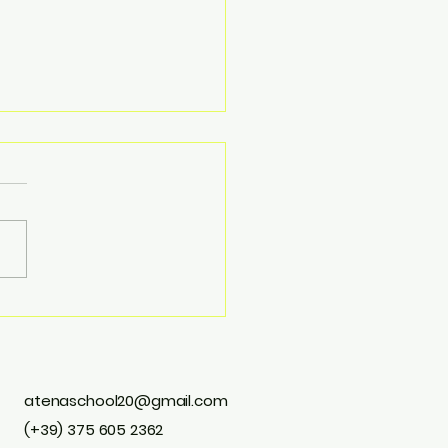
mento dei DSA: una
iore consapevolezza,
 una maggiore
denza 🧩
atenaschool20@gmail.com
(+39) 375 605 2362