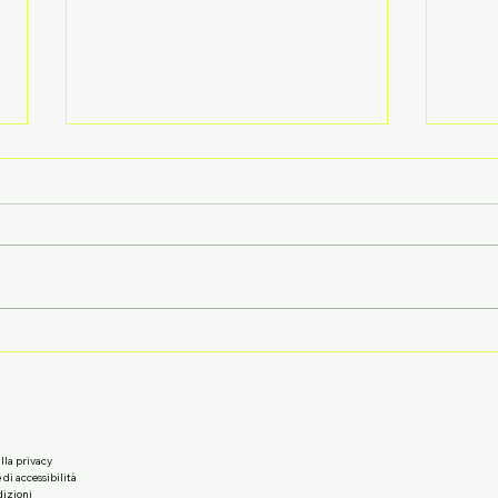
L'importanza di imparare
L'au
una lingua fin da piccoli:
magg
un investimento per il
non
futuro 🧠
inci
lla privacy
di accessibilità
dizioni