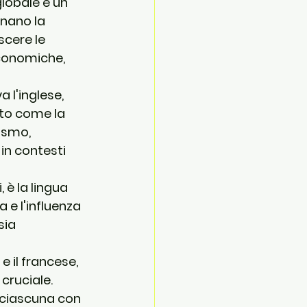
globale è un 
nano la 
cere le 
economiche, 
a l'
inglese
, 
ato come la 
ismo, 
n contesti 
, è la lingua 
e l'influenza 
sia 
 il 
francese
, 
cruciale. 
, ciascuna con 