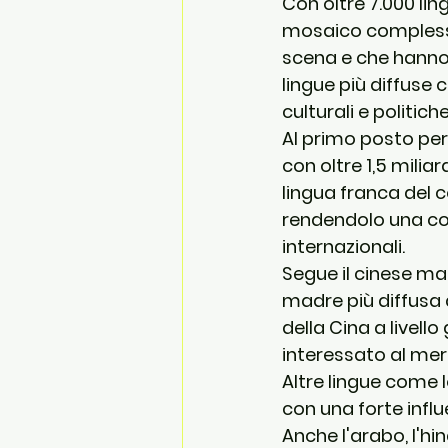
Con oltre 7.000 lin
mosaico complesso
scena e che hanno 
lingue più diffuse
culturali e politic
Al primo posto per 
con oltre 1,5 miliar
lingua franca
 del 
rendendolo una co
internazionali.
Segue il 
cinese ma
madre più diffusa 
della Cina a livell
interessato al mer
Altre lingue come l
con una forte infl
Anche l'
arabo
, l'
hin