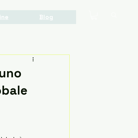
ine
Blog
 uno
obale