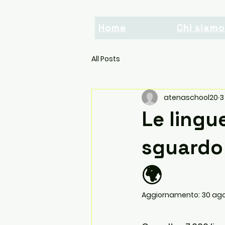
Home
Chi siam
All Posts
atenaschool20
3
Le lingu
sguardo 
🌍
Aggiornamento:
30 ago