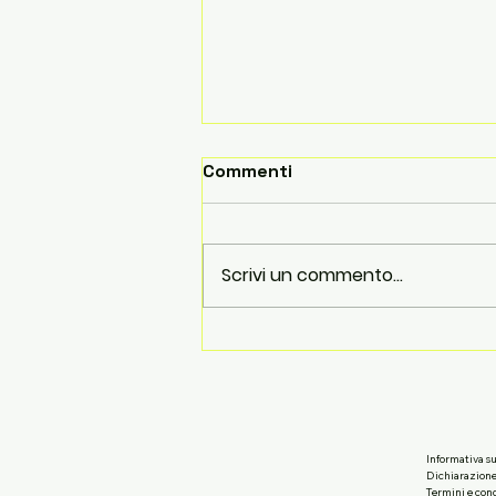
Commenti
Scrivi un commento...
L'importanza di un metodo
di studio personalizzato:
la chiave del successo
accademico 🎯
Informativa su
Dichiarazione 
Termini e con