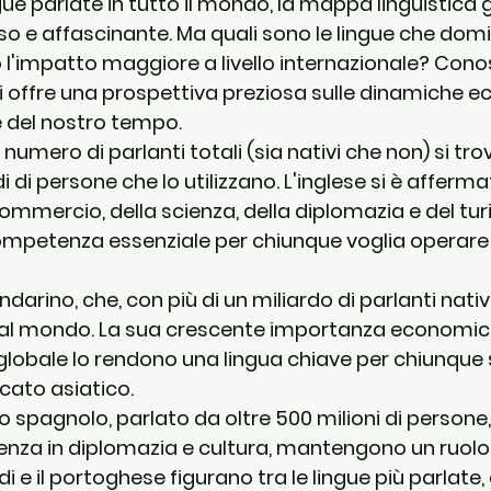
gue parlate in tutto il mondo, la mappa linguistica 
 e affascinante. Ma quali sono le lingue che domi
l'impatto maggiore a livello internazionale? Conos
 ci offre una prospettiva preziosa sulle dinamiche 
he del nostro tempo.
numero di parlanti totali (sia nativi che non) si trov
di di persone che lo utilizzano. L'inglese si è afferm
commercio, della scienza, della diplomazia e del tur
mpetenza essenziale per chiunque voglia operare i
ndarino
, che, con più di un miliardo di parlanti nativi
al mondo. La sua crescente importanza economica 
o globale lo rendono una lingua chiave per chiunque 
cato asiatico.
o 
spagnolo
, parlato da oltre 500 milioni di persone, e
uenza in diplomazia e cultura, mantengono un ruolo 
di
 e il 
portoghese
 figurano tra le lingue più parlate